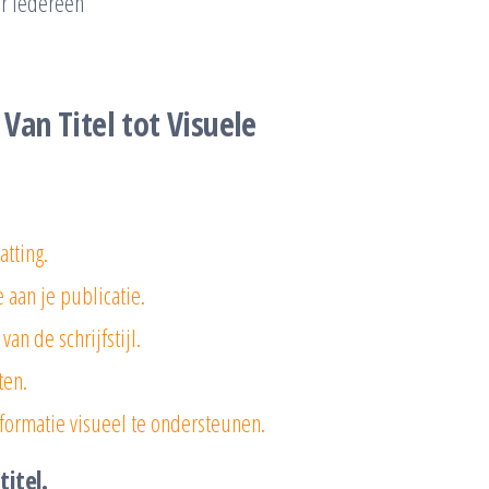
or iedereen
 Van Titel tot Visuele
tting.
 aan je publicatie.
n de schrijfstijl.
ten.
nformatie visueel te ondersteunen.
itel.