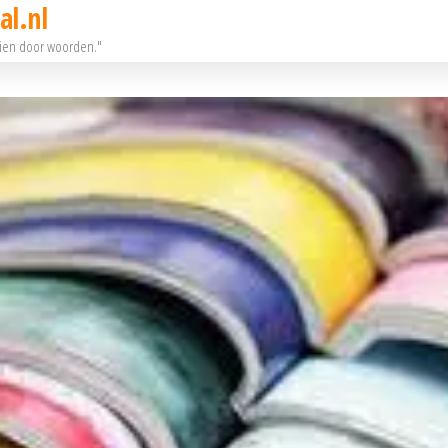
al.nl
eien door woorden."