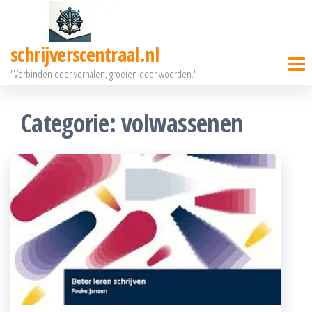
Ga
naar
schrijverscentraal.nl
de
"Verbinden door verhalen, groeien door woorden."
inhoud
Categorie:
volwassenen