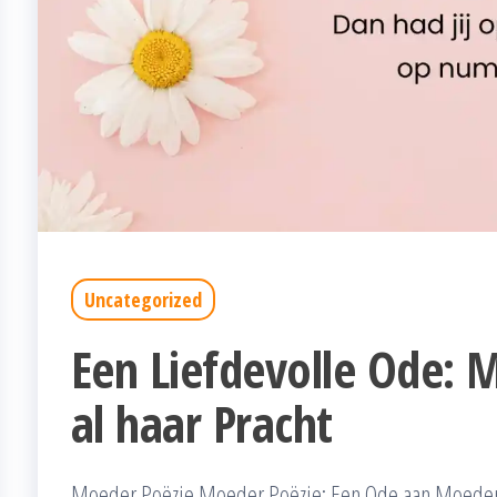
Uncategorized
Een Liefdevolle Ode: 
al haar Pracht
Moeder Poëzie Moeder Poëzie: Een Ode aan Moeders