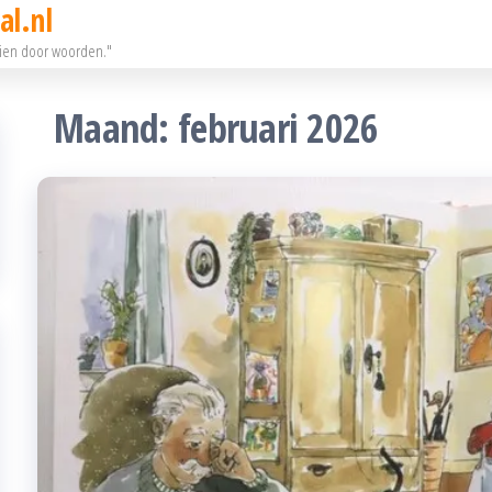
al.nl
eien door woorden."
Maand:
februari 2026