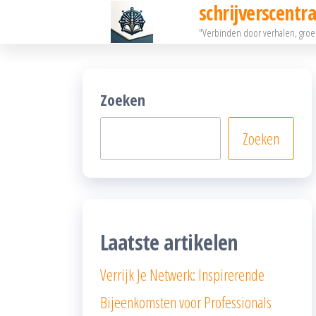
schrijverscentra
Ga
"Verbinden door verhalen, gro
naar
de
inhoud
Zoeken
Zoeken
Laatste artikelen
Verrijk Je Netwerk: Inspirerende
Bijeenkomsten voor Professionals