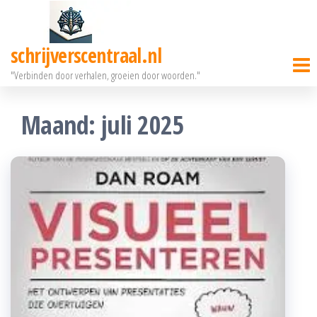
Ga
naar
schrijverscentraal.nl
de
"Verbinden door verhalen, groeien door woorden."
inhoud
Maand:
juli 2025