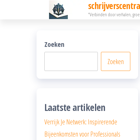
schrijverscentra
Ga
"Verbinden door verhalen, gro
naar
de
inhoud
Zoeken
Zoeken
Laatste artikelen
Verrijk Je Netwerk: Inspirerende
Bijeenkomsten voor Professionals