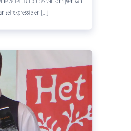
te zetten. Dit proces van schrijven kan
an zelfexpressie en […]