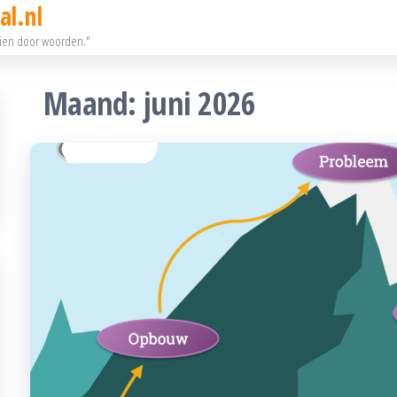
al.nl
eien door woorden."
Maand:
juni 2026