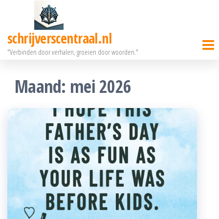
Ga
naar
schrijverscentraal.nl
de
"Verbinden door verhalen, groeien door woorden."
inhoud
Maand:
mei 2026