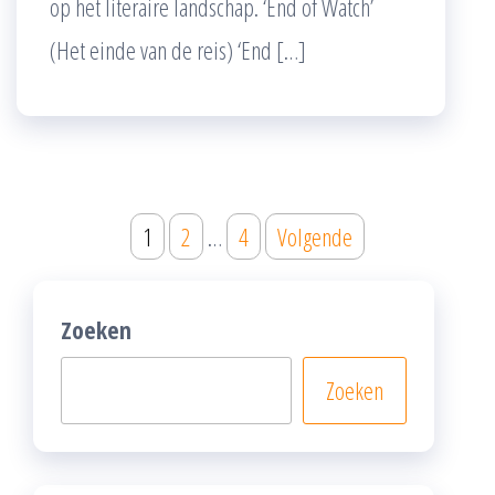
op het literaire landschap. ‘End of Watch’
(Het einde van de reis) ‘End […]
Posts
1
2
…
4
Volgende
pagination
Zoeken
Zoeken