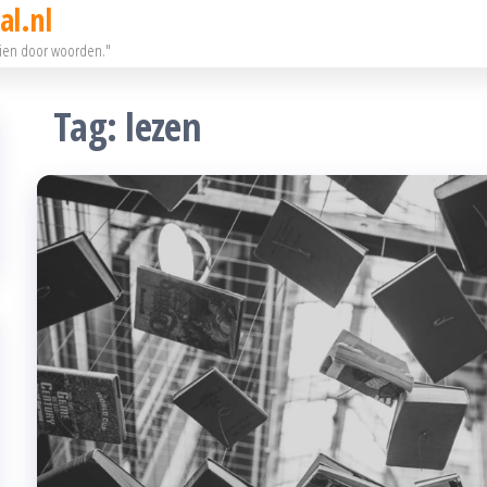
al.nl
eien door woorden."
Tag:
lezen