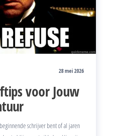
28 mei 2026
ftips voor Jouw
ntuur
 beginnende schrijver bent of al jaren