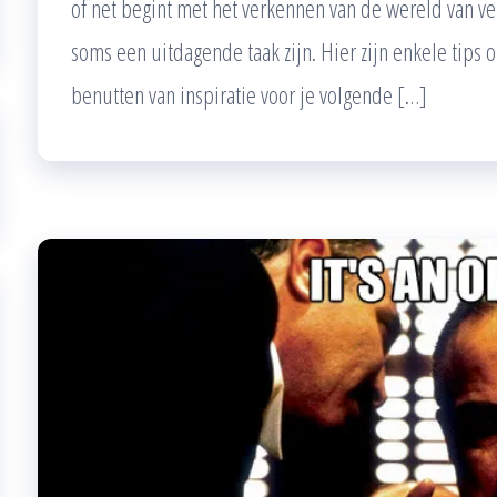
of net begint met het verkennen van de wereld van ver
soms een uitdagende taak zijn. Hier zijn enkele tips 
benutten van inspiratie voor je volgende […]