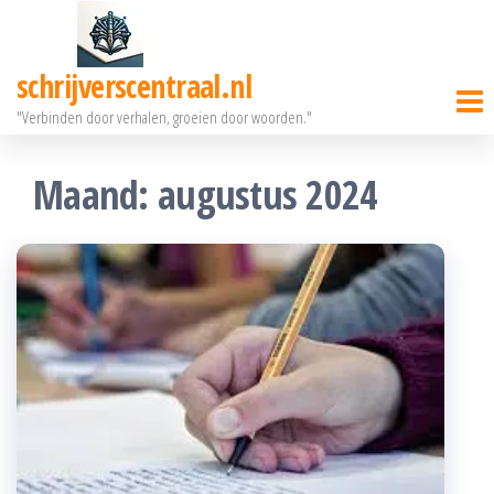
Ga
naar
schrijverscentraal.nl
de
"Verbinden door verhalen, groeien door woorden."
inhoud
Maand:
augustus 2024