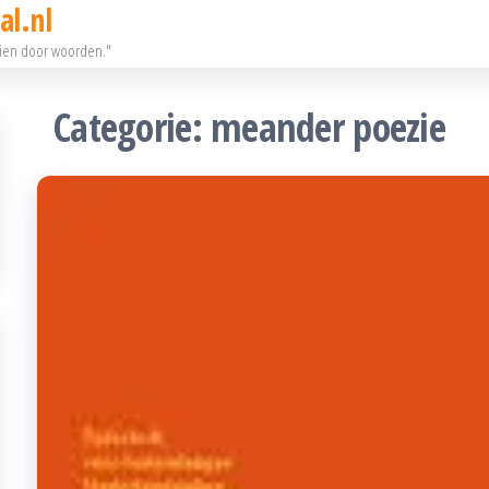
al.nl
eien door woorden."
Categorie:
meander poezie