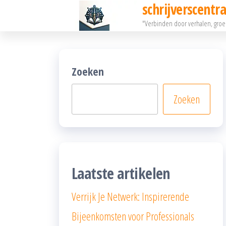
schrijverscentra
Ga
"Verbinden door verhalen, gro
naar
de
inhoud
Zoeken
Zoeken
Laatste artikelen
Verrijk Je Netwerk: Inspirerende
Bijeenkomsten voor Professionals