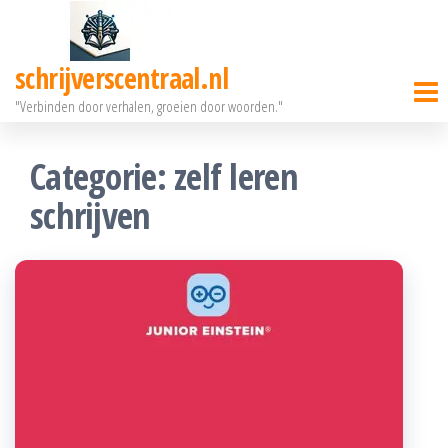
Ga
naar
schrijverscentraal.nl
de
"Verbinden door verhalen, groeien door woorden."
inhoud
Categorie:
zelf leren
schrijven