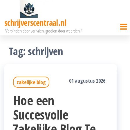
Ga
naar
schrijverscentraal.nl
de
"Verbinden door verhalen, groeien door woorden."
inhoud
Tag:
schrijven
01 augustus 2026
zakelijke blog
Hoe een
Succesvolle
Zakelijke Blog Te