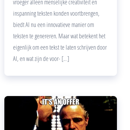
vroeger alleen menselijke creativiteit en
inspanning teksten konden voortbrengen,
biedt AI nu een innovatieve manier om
teksten te genereren. Maar wat betekent het
eigenlijk om een tekst te laten schrijven door
AI, en wat zijn de voor- […]