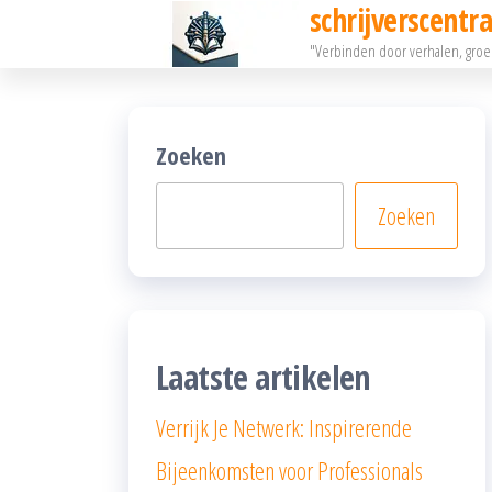
schrijverscentra
Ga
"Verbinden door verhalen, gro
naar
de
inhoud
Zoeken
Zoeken
Laatste artikelen
Verrijk Je Netwerk: Inspirerende
Bijeenkomsten voor Professionals