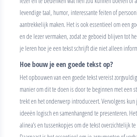
lezer en te bedenken wat hen zou kunnen boeien of 
levendige taal, humor, interessante feiten of persoon
aantrekkelijk maken. Het is ook essentieel om een go
en de lezer vermaken, zodat ze geboeid blijven tot he
je leren hoe je een tekst schrijft die niet alleen infor
Hoe bouw je een goede tekst op?
Het opbouwen van een goede tekst vereist zorgvuldige
manier om dit te doen is door te beginnen met een st
trekt en het onderwerp introduceert. Vervolgens kun j
ideeën logisch en samenhangend te presenteren. Het 
alinea’s en tussenkopjes om de tekst overzichtelijk 
Daarnaast is het essentieel om je argumenten of verh