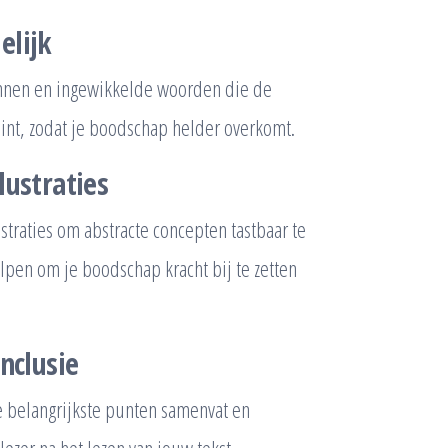
elijk
zinnen en ingewikkelde woorden die de
int, zodat je boodschap helder overkomt.
lustraties
straties om abstracte concepten tastbaar te
pen om je boodschap kracht bij te zetten
nclusie
de belangrijkste punten samenvat en
 lezer na het lezen van jouw tekst