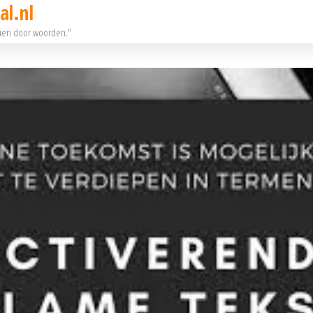
al.nl
eien door woorden."