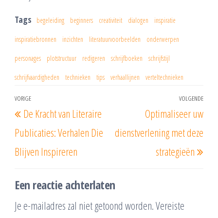
Tags
begeleiding
beginners
creativiteit
dialogen
inspiratie
inspiratiebronnen
inzichten
literatuurvoorbeelden
onderwerpen
personages
plotstructuur
redigeren
schrijfboeken
schrijfstijl
schrijfvaardigheden
technieken
tips
verhaallijnen
verteltechnieken
Berichtnavigatie
VORIGE
VOLGENDE
Vorig
Vol
De Kracht van Literaire
Optimaliseer uw
bericht
beri
Publicaties: Verhalen Die
dienstverlening met deze
Blijven Inspireren
strategieën
Een reactie achterlaten
Je e-mailadres zal niet getoond worden.
Vereiste