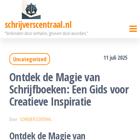
Ga
naar
schrijverscentraal.nl
de
"Verbinden door verhalen, groeien door woorden."
inhoud
11 juli 2025
Uncategorized
Ontdek de Magie van
Schrijfboeken: Een Gids voor
Creatieve Inspiratie
Door
SCHRIJVERSCENTRAAL
Ontdek de Magie van