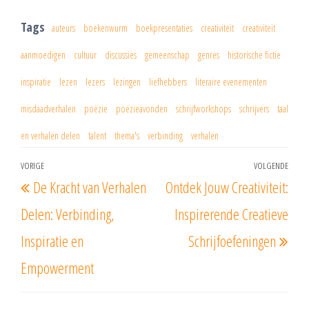
Tags
auteurs
boekenwurm
boekpresentaties
creativiteit
creativiteit
aanmoedigen
cultuur
discussies
gemeenschap
genres
historische fictie
inspiratie
lezen
lezers
lezingen
liefhebbers
literaire evenementen
misdaadverhalen
poëzie
poëzieavonden
schrijfworkshops
schrijvers
taal
en verhalen delen
talent
thema's
verbinding
verhalen
Berichtnavigatie
VORIGE
VOLGENDE
Vorig
Vol
De Kracht van Verhalen
Ontdek Jouw Creativiteit:
bericht
beri
Delen: Verbinding,
Inspirerende Creatieve
Inspiratie en
Schrijfoefeningen
Empowerment