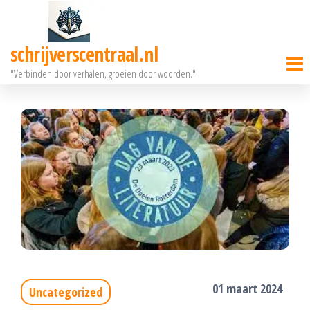
Ga
naar
schrijverscentraal.nl
de
"Verbinden door verhalen, groeien door woorden."
inhoud
01 maart 2024
Uncategorized