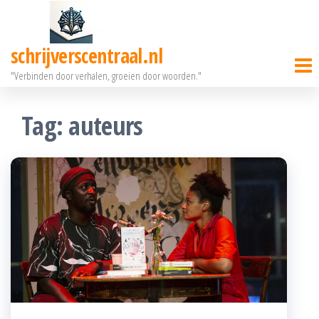
Ga
naar
schrijverscentraal.nl
de
"Verbinden door verhalen, groeien door woorden."
inhoud
Tag:
auteurs