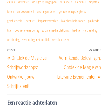
cultuur
diversiteit
doelgroep begrijpen
eerlijkheid
empathie
empathie
tonen
empowerment
ervaringen delen
gemeenschappelijke taal
geschiedenis
identiteit
impact versterken
kwetsbaarheid tonen
pakkende
titel
positieve verandering
sociale media platforms
traditie
verbeelding
verbinding
verbinding met publiek
verhalen delen
Berichtnavigatie
VORIGE
VOLGENDE
Vorig
Vol
Ontdek de Magie van
Verrijkende Belevingen:
bericht
beri
Schrijfworkshops:
Ontdek de Magie van
Ontwikkel Jouw
Literaire Evenementen
Schrijftalent!
Een reactie achterlaten