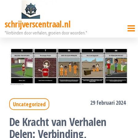
Ga
naar
schrijverscentraal.nl
de
"Verbinden door verhalen, groeien door woorden."
inhoud
29 februari 2024
Uncategorized
De Kracht van Verhalen
Delen: Verbinding,