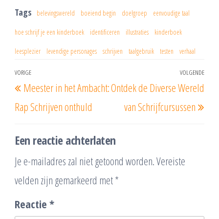
Tags
belevingswereld
boeiend begin
doelgroep
eenvoudige taal
hoe schrijf je een kinderboek
identificeren
illustraties
kinderboek
leesplezier
levendige personages
schrijven
taalgebruik
testen
verhaal
Berichtnavigatie
VORIGE
VOLGENDE
Vorig
Vol
Meester in het Ambacht:
Ontdek de Diverse Wereld
bericht
beri
Rap Schrijven onthuld
van Schrijfcursussen
Een reactie achterlaten
Je e-mailadres zal niet getoond worden.
Vereiste
velden zijn gemarkeerd met
*
Reactie
*