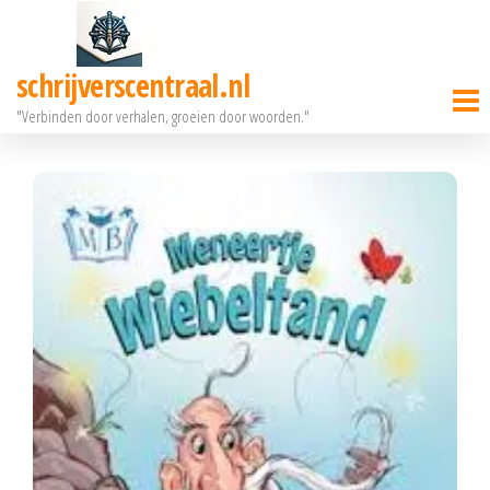
Ga
naar
schrijverscentraal.nl
de
"Verbinden door verhalen, groeien door woorden."
inhoud