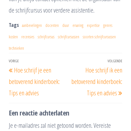
de schrijfcursus voor verdere assistentie.
Tags
aanbevelingen
docenten
duur
ervaring
expertise
genres
kosten
recensies
schrijfcursus
schrijfcursussen
soorten schrijfcursussen
technieken
Berichtnavigatie
VORIGE
VOLGENDE
Vorig
Vol
Hoe schrijf je een
Hoe schrijf ik een
bericht
beri
betoverend kinderboek:
betoverend kinderboek:
Tips en advies
Tips en advies
Een reactie achterlaten
Je e-mailadres zal niet getoond worden.
Vereiste