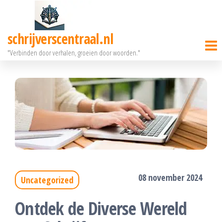
Ga
naar
schrijverscentraal.nl
de
"Verbinden door verhalen, groeien door woorden."
inhoud
08 november 2024
Uncategorized
Ontdek de Diverse Wereld