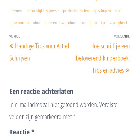
oefenen
persoonlijke expressie
poëtische teksten
rap schrijven
raps
rijmwoorden
ritme
ritme en flow
ritmes
snel rijmen
tips
vaardigheid
Berichtnavigatie
VORIGE
VOLGENDE
Vorig
Vol
Handige Tips voor Actief
Hoe schrijf je een
bericht
beri
Schrijven
betoverend kinderboek:
Tips en advies
Een reactie achterlaten
Je e-mailadres zal niet getoond worden.
Vereiste
velden zijn gemarkeerd met
*
Reactie
*