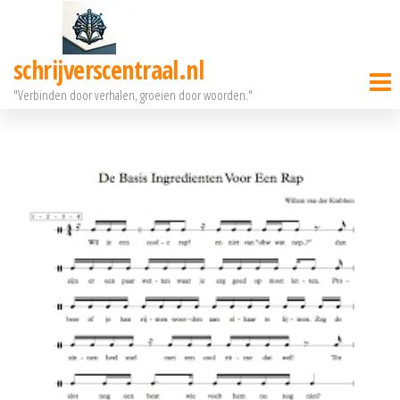
Ga
naar
schrijverscentraal.nl
de
"Verbinden door verhalen, groeien door woorden."
inhoud