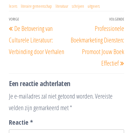
lezers
literaire gemeenschap
literatuur
schrijven
uitgevers
Berichtnavigatie
VORIGE
VOLGENDE
Vorig
Vol
De Betovering van
Professionele
bericht
beri
Culturele Literatuur:
Boekmarketing Diensten:
Verbinding door Verhalen
Promoot Jouw Boek
Effectief
Een reactie achterlaten
Je e-mailadres zal niet getoond worden.
Vereiste
velden zijn gemarkeerd met
*
Reactie
*