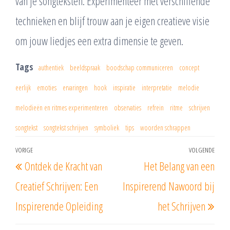
van je songteksten. Experimenteer met verschillende
technieken en blijf trouw aan je eigen creatieve visie
om jouw liedjes een extra dimensie te geven.
Tags
authentiek
beeldspraak
boodschap communiceren
concept
eerlijk
emoties
ervaringen
hook
inspiratie
interpretatie
melodie
melodieën en ritmes experimenteren
observaties
refrein
ritme
schrijven
songtekst
songtekst schrijven
symboliek
tips
woorden schrappen
Berichtnavigatie
VORIGE
VOLGENDE
Vorig
Vol
Ontdek de Kracht van
Het Belang van een
bericht
beri
Creatief Schrijven: Een
Inspirerend Nawoord bij
Inspirerende Opleiding
het Schrijven