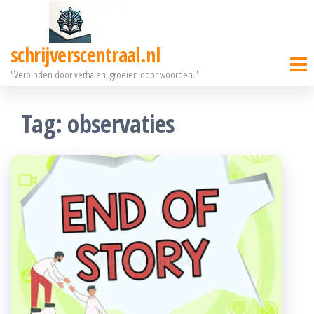
Ga
naar
schrijverscentraal.nl
de
"Verbinden door verhalen, groeien door woorden."
inhoud
Tag:
observaties