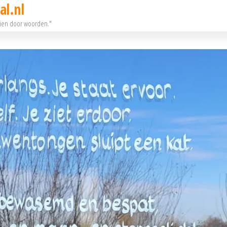
al.nl
eien door woorden."