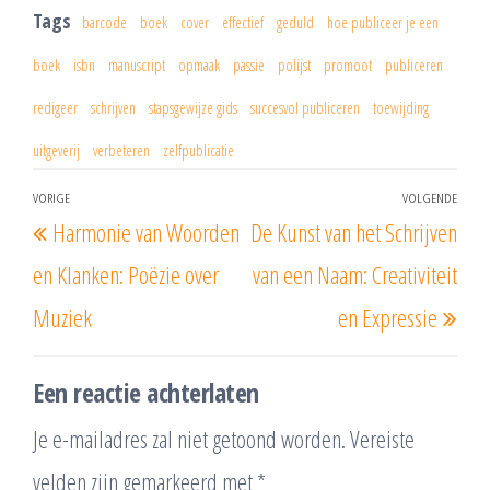
Tags
barcode
boek
cover
effectief
geduld
hoe publiceer je een
boek
isbn
manuscript
opmaak
passie
polijst
promoot
publiceren
redigeer
schrijven
stapsgewijze gids
succesvol publiceren
toewijding
uitgeverij
verbeteren
zelfpublicatie
Berichtnavigatie
VORIGE
VOLGENDE
Vorig
Vol
Harmonie van Woorden
De Kunst van het Schrijven
bericht
beri
en Klanken: Poëzie over
van een Naam: Creativiteit
Muziek
en Expressie
Een reactie achterlaten
Je e-mailadres zal niet getoond worden.
Vereiste
velden zijn gemarkeerd met
*