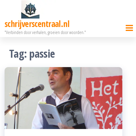
Ga
naar
schrijverscentraal.nl
de
"Verbinden door verhalen, groeien door woorden."
inhoud
Tag:
passie