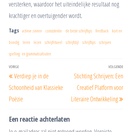
versterken, waardoor het uiteindelijke resultaat nog
krachtiger en overtuigender wordt.
Tags
actieve zinnen
consistentie
de beste schrijftips
feedback
kort en
bondig
leren
lezen
schrijfritueel
schrijfstijl
schrijftips
schrijven
spelling- en grammaticafouten
Berichtnavigatie
VORIGE
VOLGENDE
Vorig
Vol
Verdiep je in de
Stichting Schrijven: Een
bericht
beri
Schoonheid van Klassieke
Creatief Platform voor
Poëzie
Literaire Ontwikkeling
Een reactie achterlaten
Je e-mailadres zal niet getoond worden.
Vereiste