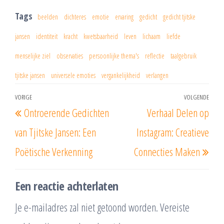
Tags
beelden
dichteres
emotie
ervaring
gedicht
gedicht tjitske
jansen
identiteit
kracht
kwetsbaarheid
leven
lichaam
liefde
menselijke ziel
observaties
persoonlijke thema's
reflectie
taalgebruik
tjitske jansen
universele emoties
vergankelijkheid
verlangen
Berichtnavigatie
VORIGE
VOLGENDE
Vorig
Vol
Ontroerende Gedichten
Verhaal Delen op
bericht
beri
van Tjitske Jansen: Een
Instagram: Creatieve
Poëtische Verkenning
Connecties Maken
Een reactie achterlaten
Je e-mailadres zal niet getoond worden.
Vereiste