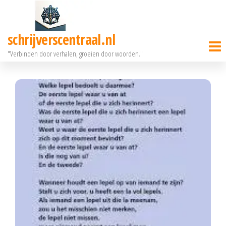
Ga
naar
schrijverscentraal.nl
de
"Verbinden door verhalen, groeien door woorden."
inhoud