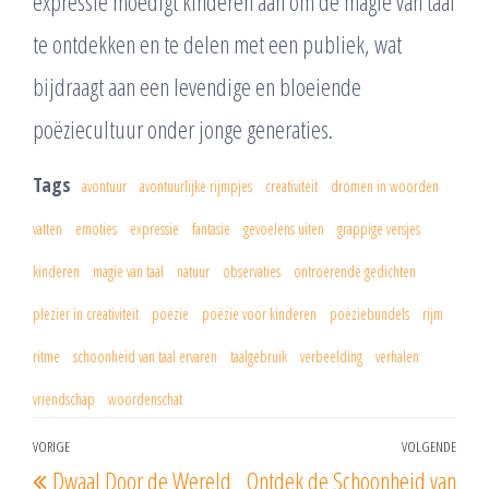
expressie moedigt kinderen aan om de magie van taal
te ontdekken en te delen met een publiek, wat
bijdraagt aan een levendige en bloeiende
poëziecultuur onder jonge generaties.
Tags
avontuur
avontuurlijke rijmpjes
creativiteit
dromen in woorden
vatten
emoties
expressie
fantasie
gevoelens uiten
grappige versjes
kinderen
magie van taal
natuur
observaties
ontroerende gedichten
plezier in creativiteit
poëzie
poëzie voor kinderen
poëziebundels
rijm
ritme
schoonheid van taal ervaren
taalgebruik
verbeelding
verhalen
vriendschap
woordenschat
Berichtnavigatie
VORIGE
VOLGENDE
Vorig
Vol
Dwaal Door de Wereld
Ontdek de Schoonheid van