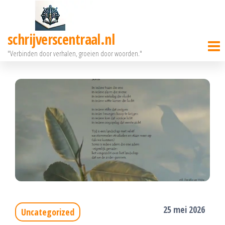
Ga
naar
schrijverscentraal.nl
de
"Verbinden door verhalen, groeien door woorden."
inhoud
25 mei 2026
Uncategorized