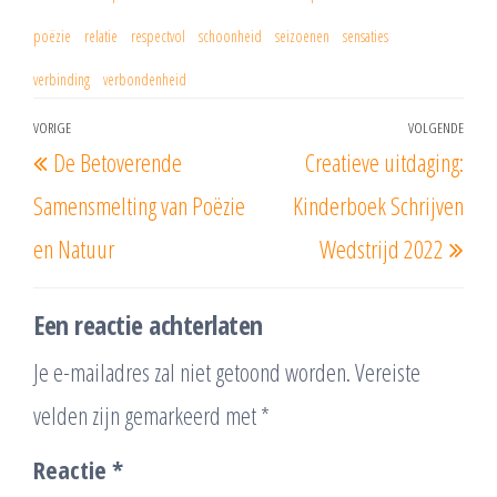
poëzie
relatie
respectvol
schoonheid
seizoenen
sensaties
verbinding
verbondenheid
Berichtnavigatie
VORIGE
VOLGENDE
Vorig
Vol
De Betoverende
Creatieve uitdaging:
bericht
beri
Samensmelting van Poëzie
Kinderboek Schrijven
en Natuur
Wedstrijd 2022
Een reactie achterlaten
Je e-mailadres zal niet getoond worden.
Vereiste
velden zijn gemarkeerd met
*
Reactie
*