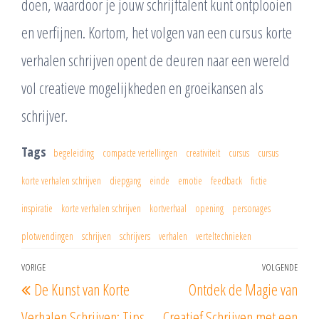
doen, waardoor je jouw schrijftalent kunt ontplooien
en verfijnen. Kortom, het volgen van een cursus korte
verhalen schrijven opent de deuren naar een wereld
vol creatieve mogelijkheden en groeikansen als
schrijver.
Tags
begeleiding
compacte vertellingen
creativiteit
cursus
cursus
korte verhalen schrijven
diepgang
einde
emotie
feedback
fictie
inspiratie
korte verhalen schrijven
kortverhaal
opening
personages
plotwendingen
schrijven
schrijvers
verhalen
verteltechnieken
Berichtnavigatie
VORIGE
VOLGENDE
Vorig
Vol
De Kunst van Korte
Ontdek de Magie van
bericht
beri
Verhalen Schrijven: Tips
Creatief Schrijven met een