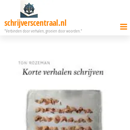
Ga
naar
schrijverscentraal.nl
de
"Verbinden door verhalen, groeien door woorden."
inhoud