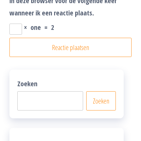
in deze browser voor de volgende keer
wanneer ik een reactie plaats.
×
one
=
2
Zoeken
Zoeken