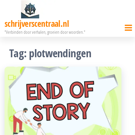
Ga
naar
schrijverscentraal.nl
de
"Verbinden door verhalen, groeien door woorden."
inhoud
Tag:
plotwendingen