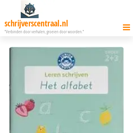
Ga
naar
schrijverscentraal.nl
de
"Verbinden door verhalen, groeien door woorden."
inhoud