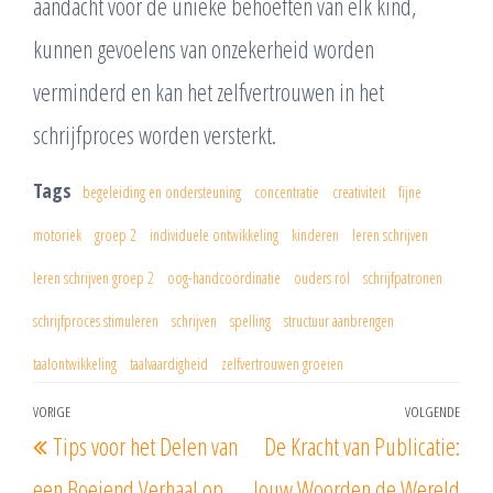
aandacht voor de unieke behoeften van elk kind,
kunnen gevoelens van onzekerheid worden
verminderd en kan het zelfvertrouwen in het
schrijfproces worden versterkt.
Tags
begeleiding en ondersteuning
concentratie
creativiteit
fijne
motoriek
groep 2
individuele ontwikkeling
kinderen
leren schrijven
leren schrijven groep 2
oog-handcoördinatie
ouders rol
schrijfpatronen
schrijfproces stimuleren
schrijven
spelling
structuur aanbrengen
taalontwikkeling
taalvaardigheid
zelfvertrouwen groeien
Berichtnavigatie
VORIGE
VOLGENDE
Vorig
Vol
Tips voor het Delen van
De Kracht van Publicatie:
bericht
beri
een Boeiend Verhaal op
Jouw Woorden de Wereld