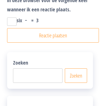
in deze browser voor de volgende keer
wanneer ik een reactie plaats.
six
−
=
3
Zoeken
Zoeken