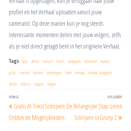
Verhaal is opgeslagen, kun je teruggaan naar jouw
profiel en het Verhaal uploaden vanuit jouw
camerarol. Op deze manier kun je nog steeds
interessante momenten delen met jouw volgers, zelfs
als je niet direct getagd bent in het originele Verhaal.
Tags
app
delen
emoji's
foto's
instagram
interactie
maken
polls
reacties
stickers
tekeningen
tekst
verhaal
verhaal instagram
delen
video's
volgers
vragen
Berichtnavigatie
VORIGE
VOLGENDE
Vorig
Vol
Gratis AI Tekst Schrijven:
De Belangrijke Stap: Leren
bericht
beri
Ontdek de Mogelijkheden
Schrijven in Groep 2