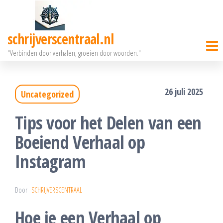
Ga
naar
schrijverscentraal.nl
de
"Verbinden door verhalen, groeien door woorden."
inhoud
26 juli 2025
Uncategorized
Tips voor het Delen van een
Boeiend Verhaal op
Instagram
Door
SCHRIJVERSCENTRAAL
Hoe je een Verhaal op