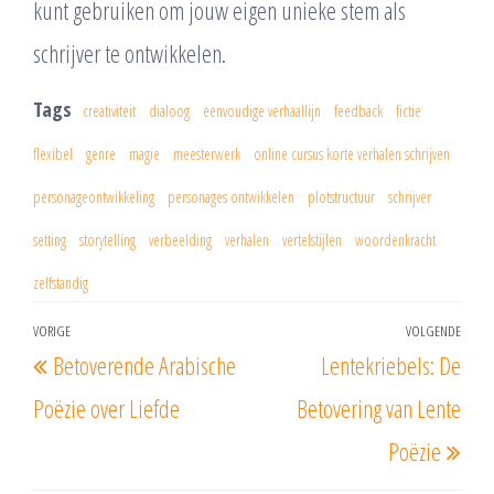
kunt gebruiken om jouw eigen unieke stem als
schrijver te ontwikkelen.
Tags
creativiteit
dialoog
eenvoudige verhaallijn
feedback
fictie
flexibel
genre
magie
meesterwerk
online cursus korte verhalen schrijven
personageontwikkeling
personages ontwikkelen
plotstructuur
schrijver
setting
storytelling
verbeelding
verhalen
vertelstijlen
woordenkracht
zelfstandig
Berichtnavigatie
VORIGE
VOLGENDE
Vorig
Vol
Betoverende Arabische
Lentekriebels: De
bericht
beri
Poëzie over Liefde
Betovering van Lente
Poëzie