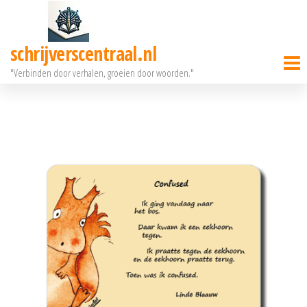
Ga
naar
schrijverscentraal.nl
de
"Verbinden door verhalen, groeien door woorden."
inhoud