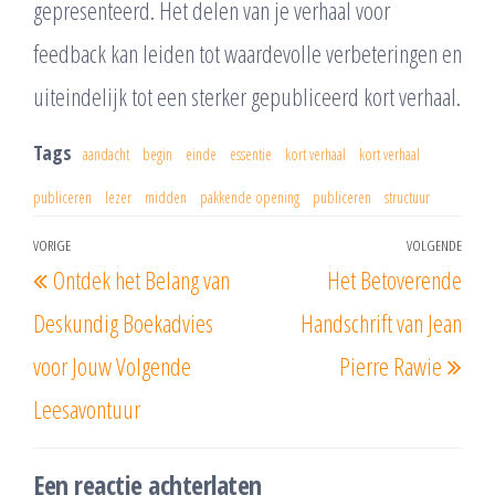
gepresenteerd. Het delen van je verhaal voor
feedback kan leiden tot waardevolle verbeteringen en
uiteindelijk tot een sterker gepubliceerd kort verhaal.
Tags
aandacht
begin
einde
essentie
kort verhaal
kort verhaal
publiceren
lezer
midden
pakkende opening
publiceren
structuur
Berichtnavigatie
VORIGE
VOLGENDE
Vorig
Vol
Ontdek het Belang van
Het Betoverende
bericht
beri
Deskundig Boekadvies
Handschrift van Jean
voor Jouw Volgende
Pierre Rawie
Leesavontuur
Een reactie achterlaten