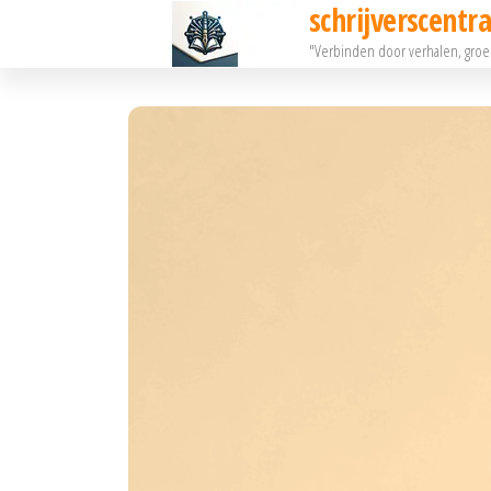
schrijverscentra
Ga
"Verbinden door verhalen, gro
naar
de
inhoud