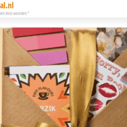
al.nl
eien door woorden."