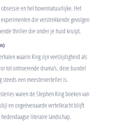
f, obsessie en het bovennatuurlijke. Het
re experimenten die verstrekkende gevolgen
e thriller die onder je huid kruipt.
en)
rhalen waarin King zijn veelzijdigheid als
ror tot ontroerende drama’s, deze bundel
g steeds een meesterverteller is.
ysteries waren de Stephen King boeken van
tijl en ongeëvenaarde vertelkracht blijft
t hedendaagse literaire landschap.