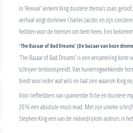
In ‘Revival’ verkent King duistere thema’s zoals geloo
verhaal volgt dominee Charles Jacobs en zijn siniste
hebben voor de mensen om hem heen. Een beklemmend
‘The Bazaar of Bad Dreams’ (De bazaar van boze drom
‘The Bazaar of Bad Dreams’ is een verzameling korte ve
schrijver tentoonspreidt. Van huiveringwekkende hor
biedt voor ieder wat wils en laat zien waarom King no
Voor liefhebbers van spannende fictie en duistere m
2016 een absolute must-read. Met zijn unieke schrijfs
Stephen King een van de invloedrijkste auteurs in he