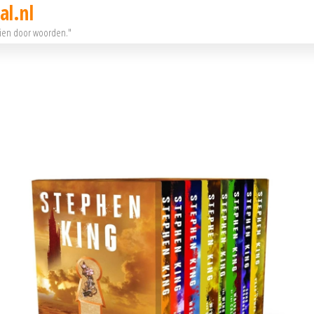
al.nl
eien door woorden."