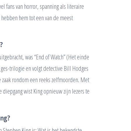
 fans van horror, spanning als literaire
eit hebben hem tot een van de meest
?
uitgebracht, was “End of Watch” (Het einde
dges-trilogie en volgt detective Bill Hodges
de zaak rondom een reeks zelfmoorden. Met
 diepgang wist King opnieuw zijn lezers te
ing?
 Stephen King is: Wat is het bekendste