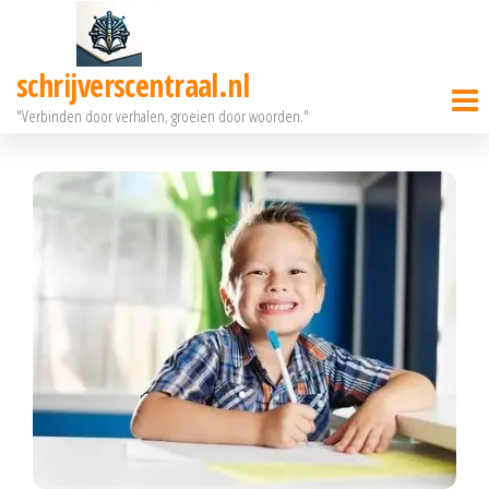
Ga
naar
schrijverscentraal.nl
de
"Verbinden door verhalen, groeien door woorden."
inhoud