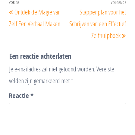
Berichtnavigatie
VORIGE
VOLGENDE
Vorig
Vol
Ontdek de Magie van
Stappenplan voor het
bericht
beri
Zelf Een Verhaal Maken
Schrijven van een Effectief
Zelfhulpboek
Een reactie achterlaten
Je e-mailadres zal niet getoond worden.
Vereiste
velden zijn gemarkeerd met
*
Reactie
*