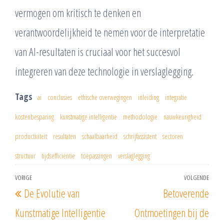
vermogen om kritisch te denken en
verantwoordelijkheid te nemen voor de interpretatie
van AI-resultaten is cruciaal voor het succesvol
integreren van deze technologie in verslaglegging.
Tags
ai
conclusies
ethische overwegingen
inleiding
integratie
kostenbesparing
kunstmatige intelligentie
methodologie
nauwkeurigheid
productiviteit
resultaten
schaalbaarheid
schrijfassistent
sectoren
structuur
tijdsefficiëntie
toepassingen
verslaglegging
Berichtnavigatie
VORIGE
VOLGENDE
Vorig
Vol
De Evolutie van
Betoverende
bericht
beri
Kunstmatige Intelligentie
Ontmoetingen bij de