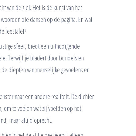
icht van de ziel. Het is de kunst van het
n woorden die dansen op de pagina. En wat
e leestafel?
 rustige sfeer, biedt een uitnodigende
zie. Terwijl je bladert door bundels en
 de diepten van menselijke gevoelens en
venster naar een andere realiteit. De dichter
n, om te voelen wat zij voelden op het
d, maar altijd oprecht.
ien is het de stilte die heerst, alleen