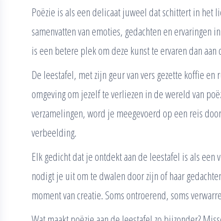
Poëzie is als een delicaat juweel dat schittert in het l
samenvatten van emoties, gedachten en ervaringen i
is een betere plek om deze kunst te ervaren dan aan d
De leestafel, met zijn geur van vers gezette koffie en
omgeving om jezelf te verliezen in de wereld van poë
verzamelingen, word je meegevoerd op een reis door
verbeelding.
Elk gedicht dat je ontdekt aan de leestafel is als een 
nodigt je uit om te dwalen door zijn of haar gedachte
moment van creatie. Soms ontroerend, soms verwarren
Wat maakt poëzie aan de leestafel zo bijzonder? Missch