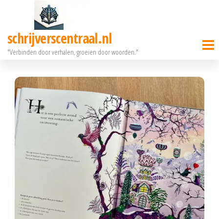
Ga
naar
schrijverscentraal.nl
de
"Verbinden door verhalen, groeien door woorden."
inhoud