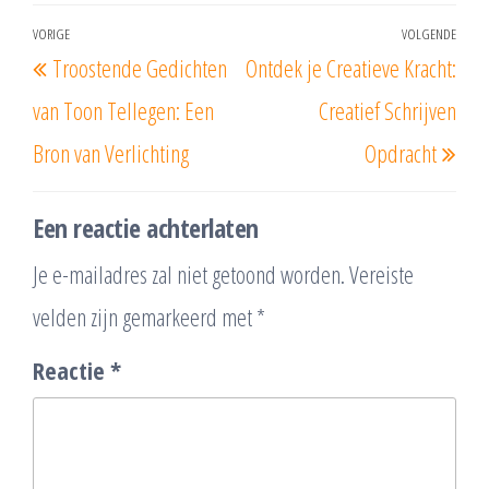
Berichtnavigatie
VORIGE
VOLGENDE
Vorig
Vol
Troostende Gedichten
Ontdek je Creatieve Kracht:
bericht
beri
van Toon Tellegen: Een
Creatief Schrijven
Bron van Verlichting
Opdracht
Een reactie achterlaten
Je e-mailadres zal niet getoond worden.
Vereiste
velden zijn gemarkeerd met
*
Reactie
*