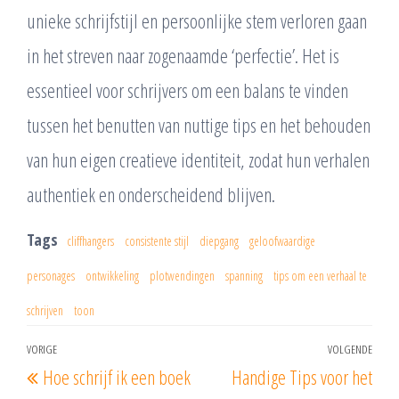
unieke schrijfstijl en persoonlijke stem verloren gaan
in het streven naar zogenaamde ‘perfectie’. Het is
essentieel voor schrijvers om een balans te vinden
tussen het benutten van nuttige tips en het behouden
van hun eigen creatieve identiteit, zodat hun verhalen
authentiek en onderscheidend blijven.
Tags
cliffhangers
consistente stijl
diepgang
geloofwaardige
personages
ontwikkeling
plotwendingen
spanning
tips om een verhaal te
schrijven
toon
Berichtnavigatie
VORIGE
VOLGENDE
Vorig
Vol
Hoe schrijf ik een boek
Handige Tips voor het
bericht
beri