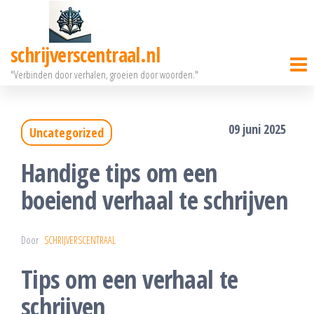
Ga
naar
schrijverscentraal.nl
de
"Verbinden door verhalen, groeien door woorden."
inhoud
09 juni 2025
Uncategorized
Handige tips om een
boeiend verhaal te schrijven
Door
SCHRIJVERSCENTRAAL
Tips om een verhaal te
schrijven