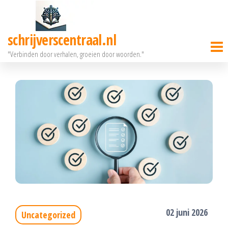
Ga
naar
schrijverscentraal.nl
de
"Verbinden door verhalen, groeien door woorden."
inhoud
02 juni 2026
Uncategorized