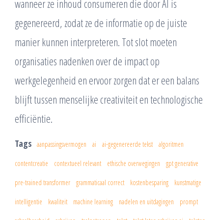
wanneer ze inhoud consumeren die door AI is
gegenereerd, zodat ze de informatie op de juiste
manier kunnen interpreteren. Tot slot moeten
organisaties nadenken over de impact op
werkgelegenheid en ervoor zorgen dat er een balans
blijft tussen menselijke creativiteit en technologische
efficiëntie.
Tags
aanpassingsvermogen
ai
ai-gegenereerde tekst
algoritmen
contentcreatie
contextueel relevant
ethische overwegingen
gpt generative
pre-trained transformer
grammaticaal correct
kostenbesparing
kunstmatige
intelligentie
kwaliteit
machine learning
nadelen en uitdagingen
prompt