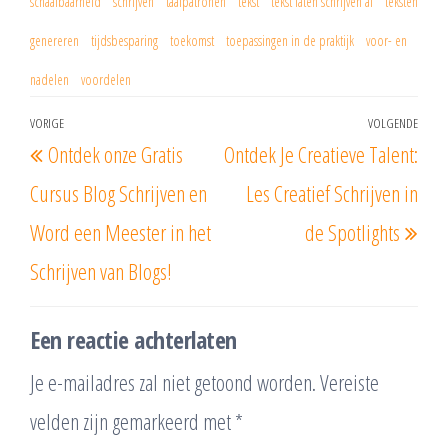
schaalbaarheid
schrijven
taalpatronen
tekst
tekst laten schrijven ai
teksten
genereren
tijdsbesparing
toekomst
toepassingen in de praktijk
voor- en
nadelen
voordelen
Berichtnavigatie
VORIGE
VOLGENDE
Vorig
Vol
Ontdek onze Gratis
Ontdek Je Creatieve Talent:
bericht
beri
Cursus Blog Schrijven en
Les Creatief Schrijven in
Word een Meester in het
de Spotlights
Schrijven van Blogs!
Een reactie achterlaten
Je e-mailadres zal niet getoond worden.
Vereiste
velden zijn gemarkeerd met
*