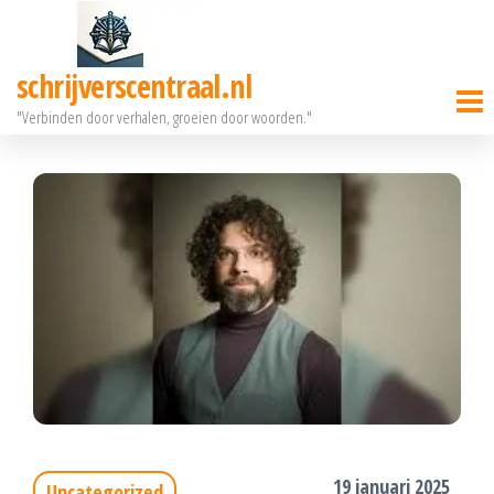
Ga
naar
schrijverscentraal.nl
de
"Verbinden door verhalen, groeien door woorden."
inhoud
19 januari 2025
Uncategorized