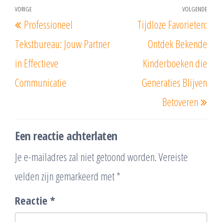
Berichtnavigatie
VORIGE
VOLGENDE
Vorig
Vol
Professioneel
Tijdloze Favorieten:
bericht
beri
Tekstbureau: Jouw Partner
Ontdek Bekende
in Effectieve
Kinderboeken die
Communicatie
Generaties Blijven
Betoveren
Een reactie achterlaten
Je e-mailadres zal niet getoond worden.
Vereiste
velden zijn gemarkeerd met
*
Reactie
*