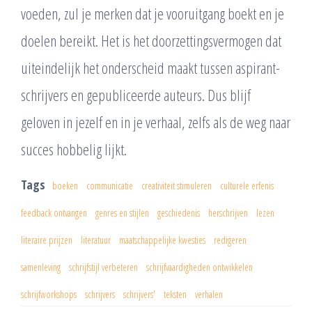
voeden, zul je merken dat je vooruitgang boekt en je
doelen bereikt. Het is het doorzettingsvermogen dat
uiteindelijk het onderscheid maakt tussen aspirant-
schrijvers en gepubliceerde auteurs. Dus blijf
geloven in jezelf en in je verhaal, zelfs als de weg naar
succes hobbelig lijkt.
Tags
boeken
communicatie
creativiteit stimuleren
culturele erfenis
feedback ontvangen
genres en stijlen
geschiedenis
herschrijven
lezen
literaire prijzen
literatuur
maatschappelijke kwesties
redigeren
samenleving
schrijfstijl verbeteren
schrijfvaardigheden ontwikkelen
schrijfworkshops
schrijvers
schrijvers'
teksten
verhalen