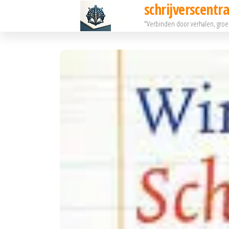
schrijverscentra
Ga
"Verbinden door verhalen, gro
naar
de
inhoud