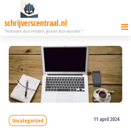
Ga
naar
schrijverscentraal.nl
de
"Verbinden door verhalen, groeien door woorden."
inhoud
11 april 2024
Uncategorized