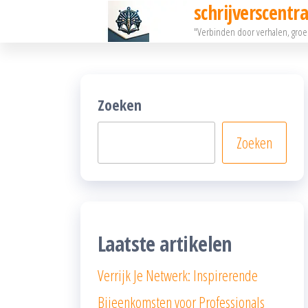
schrijverscentra
Ga
"Verbinden door verhalen, gro
naar
de
inhoud
Zoeken
Zoeken
Laatste artikelen
Verrijk Je Netwerk: Inspirerende
Bijeenkomsten voor Professionals