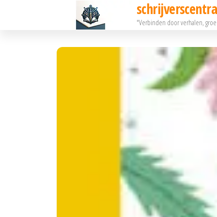
schrijverscentra
Ga
"Verbinden door verhalen, gro
naar
de
inhoud