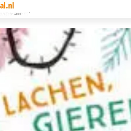
al.nl
eien door woorden."