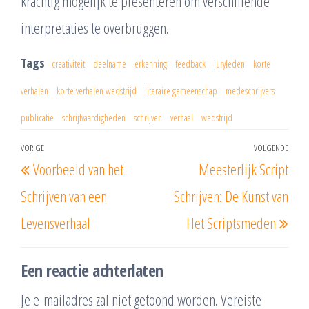
krachtig mogelijk te presenteren om verschillende
interpretaties te overbruggen.
Tags
creativiteit
deelname
erkenning
feedback
juryleden
korte
verhalen
korte verhalen wedstrijd
literaire gemeenschap
medeschrijvers
publicatie
schrijfvaardigheden
schrijven
verhaal
wedstrijd
Berichtnavigatie
VORIGE
VOLGENDE
Vorig
Vol
Voorbeeld van het
Meesterlijk Script
bericht
beri
Schrijven van een
Schrijven: De Kunst van
Levensverhaal
Het Scriptsmeden
Een reactie achterlaten
Je e-mailadres zal niet getoond worden.
Vereiste